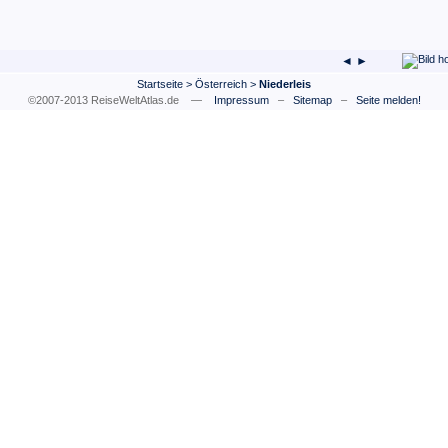
◄ ►
Startseite
>
Österreich
>
Niederleis
©2007-2013 ReiseWeltAtlas.de —
Impressum
–
Sitemap
–
Seite melden!