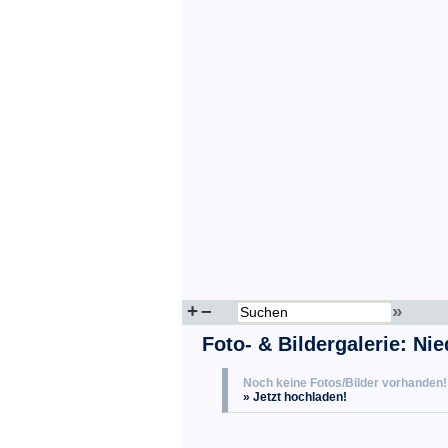
+
–
»
Foto- & Bildergalerie: Nie
Noch keine Fotos/Bilder vorhanden!
» Jetzt hochladen!