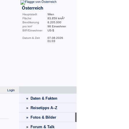
Österreich
Hauptstadt
Wien
Fläche
83.859 kmÂ²
Bevölkerung
8.205.000
pro km²
98 Einwohner
BIP/Einwohner
US-$
Datum & Zeit
07.08.2026
01:03
Login
« Daten & Fakten
» Reisetipps A–Z
» Fotos & Bilder
» Forum & Talk