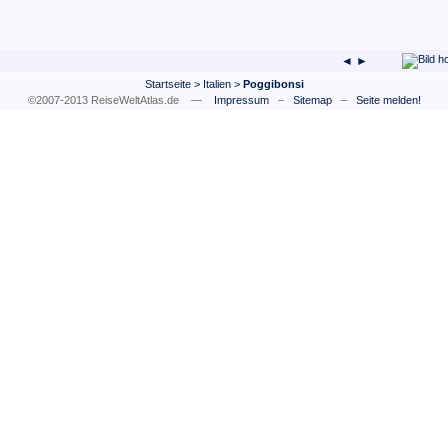
◄ ►
Startseite
>
Italien
>
Poggibonsi
©2007-2013 ReiseWeltAtlas.de —
Impressum
–
Sitemap
–
Seite melden!