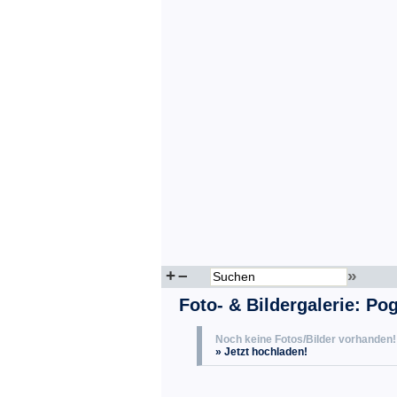
+
–
»
Foto- & Bildergalerie: Po
Noch keine Fotos/Bilder vorhanden!
» Jetzt hochladen!