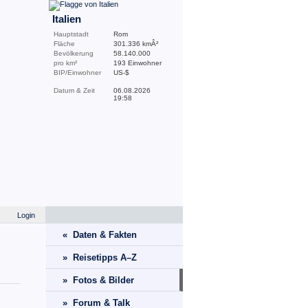
Italien
Hauptstadt
Rom
Fläche
301.336 kmÂ²
Bevölkerung
58.140.000
pro km²
193 Einwohner
BIP/Einwohner
US-$
Datum & Zeit
06.08.2026
19:58
Login
« Daten & Fakten
» Reisetipps A–Z
» Fotos & Bilder
» Forum & Talk