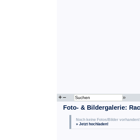
+
–
»
Foto- & Bildergalerie: Ra
Noch keine Fotos/Bilder vorhanden!
» Jetzt hochladen!