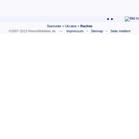
◄ ►
Startseite
>
Ukraine
>
Rachiw
©2007-2013 ReiseWeltAtlas.de —
Impressum
–
Sitemap
–
Seite melden!