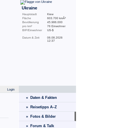
Ukraine
Hauptstadt
Kiew
Fläche
603.700 kmÂ²
Bevölkerung
45.986.000
pro km²
76 Einwohner
BIP/Einwohner
US-$
Datum & Zeit
06.08.2026
12:37
Login
« Daten & Fakten
» Reisetipps A–Z
» Fotos & Bilder
» Forum & Talk