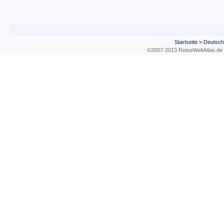
Startseite
>
Deutsch
©2007-2013 ReiseWeltAtla