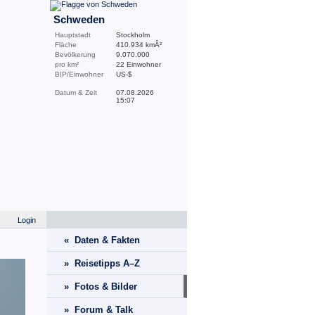
Schweden
Hauptstadt
Stockholm
Fläche
410.934 kmÂ²
Bevölkerung
9.070.000
pro km²
22 Einwohner
BIP/Einwohner
US-$
Datum & Zeit
07.08.2026
15:07
Login
« Daten & Fakten
» Reisetipps A–Z
» Fotos & Bilder
» Forum & Talk