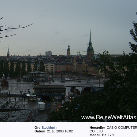
Ort
Stockholm
Hersteller
CASIO COMPUTE
Datum
21.10.2008 16:02
CO.,LTD
Modell
EX-Z750