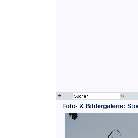
+
–
»
Foto- & Bildergalerie: St