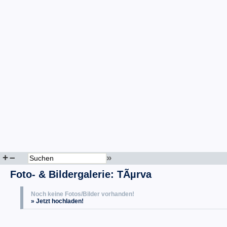
+
–
»
Foto- & Bildergalerie: TÃµrva
Noch keine Fotos/Bilder vorhanden!
» Jetzt hochladen!