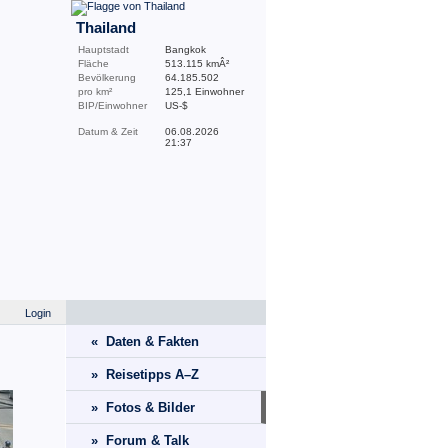
Thailand
Hauptstadt
Bangkok
Fläche
513.115 kmÂ²
Bevölkerung
64.185.502
pro km²
125,1 Einwohner
BIP/Einwohner
US-$
Datum & Zeit
06.08.2026
21:37
Login
« Daten & Fakten
» Reisetipps A–Z
» Fotos & Bilder
» Forum & Talk