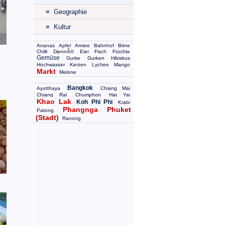
≡ Geographie
≡ Kultur
Ananas
Apfel
Armee
Bahnhof
Birne
Chilli
DjennÃ©
Eier
Fisch
Früchte
Gemüse
Gurke
Gurken
Hibiskus
Hochwasser
Kerzen
Lychee
Mango
Markt
Melone
Bangkok
Ayutthaya
Chiang Mai
Chiang Rai
Chumphon
Hat Yai
Khao Lak
Koh Phi Phi
Krabi
Phangnga
Phuket
Patong
(Stadt)
Ranong