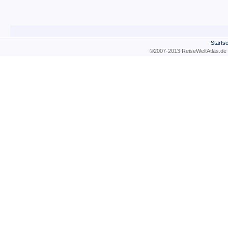
Startse
©2007-2013 ReiseWeltAtla