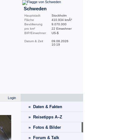
Schweden
Hauptstadt
Stockholm
Fläche
410.934 kmÂ²
Bevölkerung
9.070.000
pro km²
22 Einwohner
BIP/Einwohner
US-$
Datum & Zeit
09.08.2026
10:19
Login
« Daten & Fakten
» Reisetipps A–Z
» Fotos & Bilder
» Forum & Talk