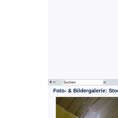
+
–
»
Foto- & Bildergalerie: St