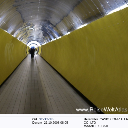
Ort
Stockholm
Hersteller
CASIO COMPUTE
Datum
21.10.2008 08:05
CO.,LTD
Modell
EX-Z750