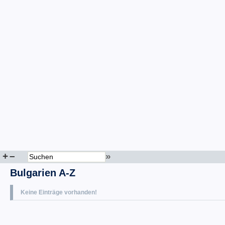
+
–
»
Bulgarien A-Z
Keine Einträge vorhanden!