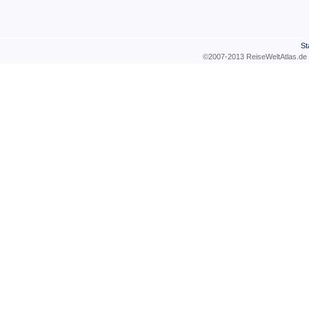
St
©2007-2013 ReiseWeltAtla