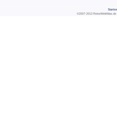
Startse
©2007-2013 ReiseWeltAtla