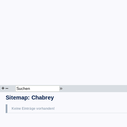
+
–
»
Sitemap
:
Chabrey
Keine Einträge vorhanden!