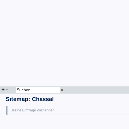
+
–
»
Sitemap
:
Chassal
Keine Einträge vorhanden!