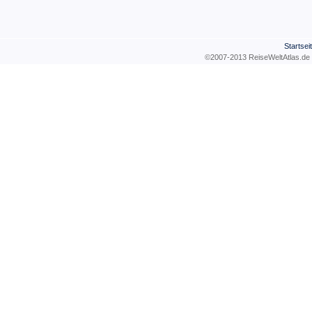
Startsei
©2007-2013 ReiseWeltAtla