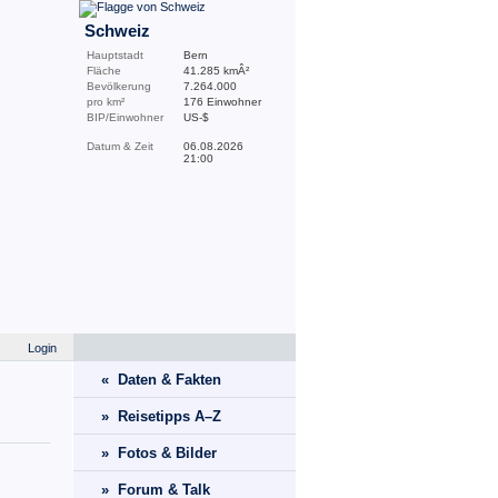
Schweiz
Hauptstadt
Bern
Fläche
41.285 kmÂ²
Bevölkerung
7.264.000
pro km²
176 Einwohner
BIP/Einwohner
US-$
Datum & Zeit
06.08.2026
21:00
Login
« Daten & Fakten
» Reisetipps A–Z
» Fotos & Bilder
» Forum & Talk