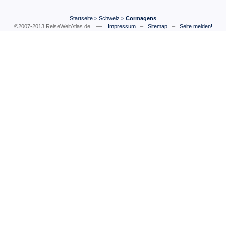
Startseite
>
Schweiz
>
Cormagens
©2007-2013 ReiseWeltAtlas.de —
Impressum
–
Sitemap
–
Seite melden!