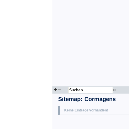
+
–
»
Sitemap
:
Cormagens
Keine Einträge vorhanden!