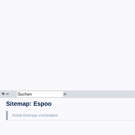
+
–
»
Sitemap
:
Espoo
Keine Einträge vorhanden!