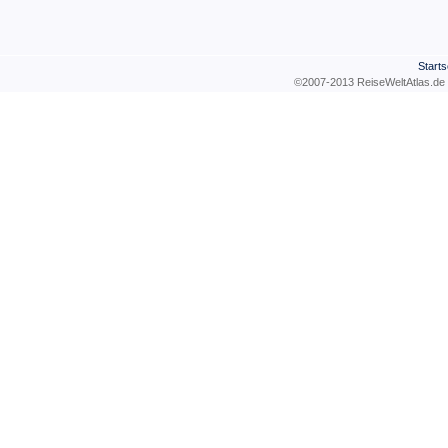
Starts
©2007-2013 ReiseWeltAtla