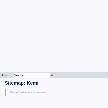
+
–
»
Sitemap
:
Kemi
Keine Einträge vorhanden!