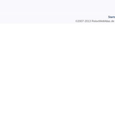
Start
©2007-2013 ReiseWeltAtla