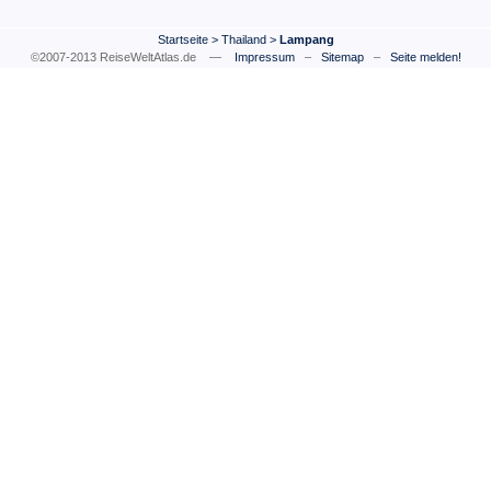
Startseite
>
Thailand
>
Lampang
©2007-2013 ReiseWeltAtlas.de —
Impressum
–
Sitemap
–
Seite melden!