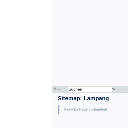
+
–
»
Sitemap
:
Lampang
Keine Einträge vorhanden!