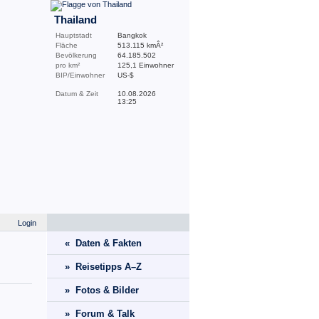
Thailand
Hauptstadt
Bangkok
Fläche
513.115 kmÂ²
Bevölkerung
64.185.502
pro km²
125,1 Einwohner
BIP/Einwohner
US-$
Datum & Zeit
10.08.2026
13:25
Login
« Daten & Fakten
» Reisetipps A–Z
» Fotos & Bilder
» Forum & Talk