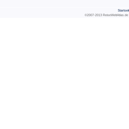
Startsei
©2007-2013 ReiseWeltAtla