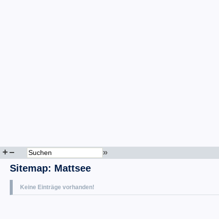
+
–
»
Sitemap
:
Mattsee
Keine Einträge vorhanden!