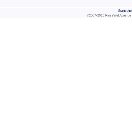
Startseite
©2007-2013 ReiseWeltAtla