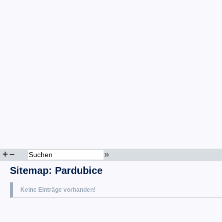
+
–
»
Sitemap
:
Pardubice
Keine Einträge vorhanden!