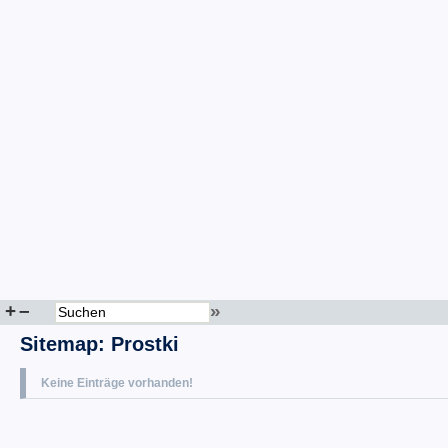
+
–
»
Sitemap
:
Prostki
Keine Einträge vorhanden!