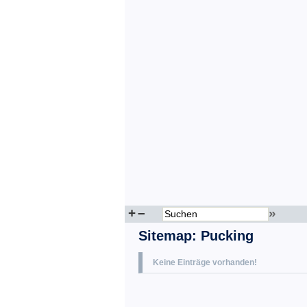
+
–
»
Sitemap
:
Pucking
Keine Einträge vorhanden!