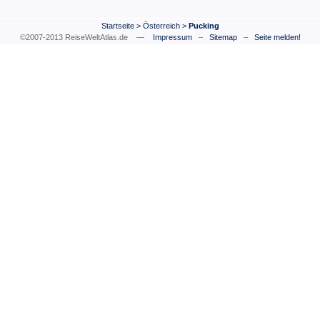
Startseite
>
Österreich
>
Pucking
©2007-2013 ReiseWeltAtlas.de —
Impressum
–
Sitemap
–
Seite melden!