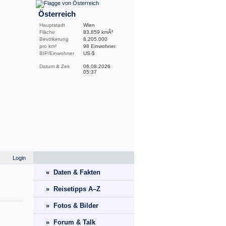
Österreich
Hauptstadt
Wien
Fläche
83.859 kmÂ²
Bevölkerung
8.205.000
pro km²
98 Einwohner
BIP/Einwohner
US-$
Datum & Zeit
06.08.2026
05:37
Login
« Daten & Fakten
» Reisetipps A–Z
» Fotos & Bilder
» Forum & Talk