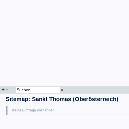
+
–
»
Sitemap
:
Sankt Thomas (Oberösterreich)
Keine Einträge vorhanden!