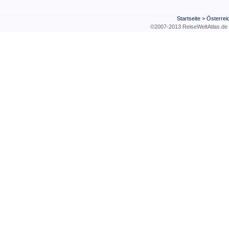
Startseite
>
Österrei
©2007-2013 ReiseWeltAtla