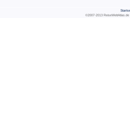
Startse
©2007-2013 ReiseWeltAtla