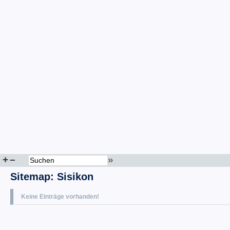
+
–
»
Sitemap
:
Sisikon
Keine Einträge vorhanden!