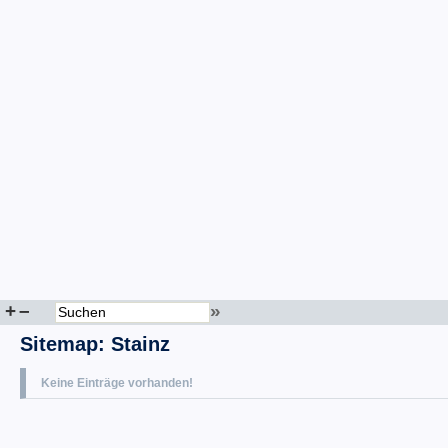
+
–
»
Sitemap
:
Stainz
Keine Einträge vorhanden!