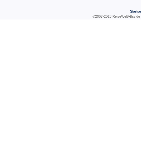
Startse
©2007-2013 ReiseWeltAtla