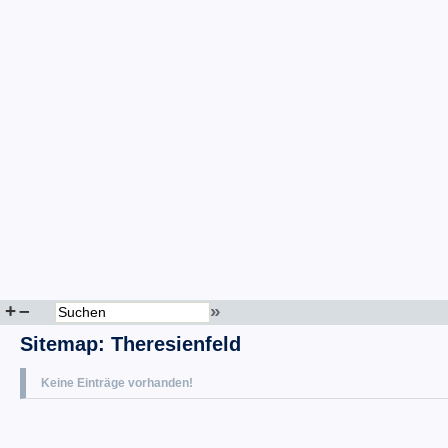
+
–
»
Sitemap
:
Theresienfeld
Keine Einträge vorhanden!