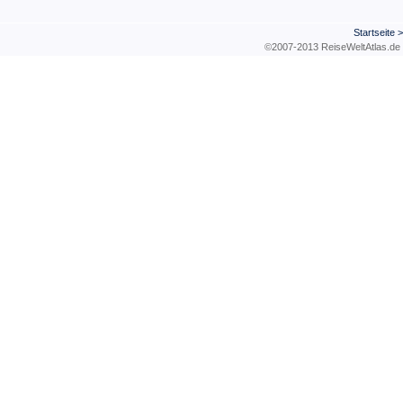
Startseite
©2007-2013 ReiseWeltAtla