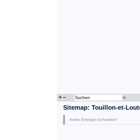
+
–
»
Sitemap
:
Touillon-et-Lout
Keine Einträge vorhanden!