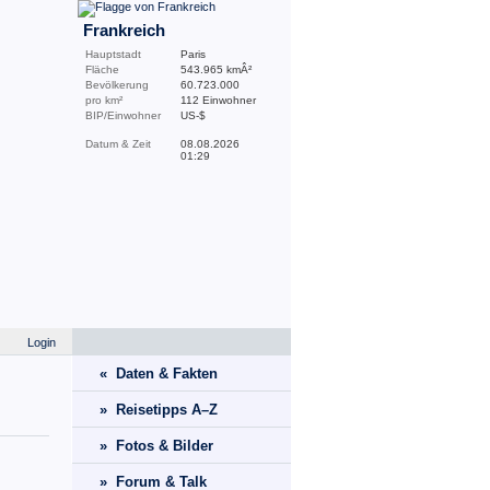
Frankreich
Hauptstadt
Paris
Fläche
543.965 kmÂ²
Bevölkerung
60.723.000
pro km²
112 Einwohner
BIP/Einwohner
US-$
Datum & Zeit
08.08.2026
01:29
Login
« Daten & Fakten
» Reisetipps A–Z
» Fotos & Bilder
» Forum & Talk