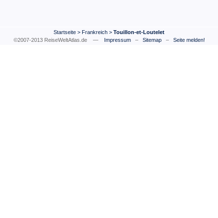
Startseite
>
Frankreich
>
Touillon-et-Loutelet
©2007-2013 ReiseWeltAtlas.de —
Impressum
–
Sitemap
–
Seite melden!