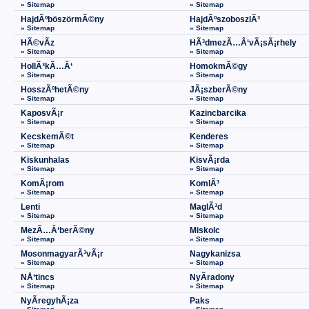
» Sitemap
» Sitemap
HajdÃºböszörmÃ©ny
HajdÃºszoboszlÃ³
» Sitemap
» Sitemap
HÃ©vÃ­z
HÃ³dmezÃ…Â‘vÃ¡sÃ¡rhely
» Sitemap
» Sitemap
HollÃ³kÃ…Â‘
HomokmÃ©gy
» Sitemap
» Sitemap
HosszÃºhetÃ©ny
JÃ¡szberÃ©ny
» Sitemap
» Sitemap
KaposvÃ¡r
Kazincbarcika
» Sitemap
» Sitemap
KecskemÃ©t
Kenderes
» Sitemap
» Sitemap
Kiskunhalas
KisvÃ¡rda
» Sitemap
» Sitemap
KomÃ¡rom
KomlÃ³
» Sitemap
» Sitemap
Lenti
MaglÃ³d
» Sitemap
» Sitemap
MezÃ…Â‘berÃ©ny
Miskolc
» Sitemap
» Sitemap
MosonmagyarÃ³vÃ¡r
Nagykanizsa
» Sitemap
» Sitemap
NÅ‘tincs
NyÃ­radony
» Sitemap
» Sitemap
NyÃ­regyhÃ¡za
Paks