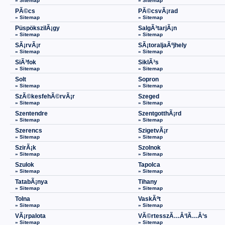
» Sitemap
» Sitemap
PÃ©cs
PÃ©csvÃ¡rad
» Sitemap
» Sitemap
PüspökszilÃ¡gy
SalgÃ³tarjÃ¡n
» Sitemap
» Sitemap
SÃ¡rvÃ¡r
SÃ¡toraljaÃºjhely
» Sitemap
» Sitemap
SiÃ³fok
SiklÃ³s
» Sitemap
» Sitemap
Solt
Sopron
» Sitemap
» Sitemap
SzÃ©kesfehÃ©rvÃ¡r
Szeged
» Sitemap
» Sitemap
Szentendre
SzentgotthÃ¡rd
» Sitemap
» Sitemap
Szerencs
SzigetvÃ¡r
» Sitemap
» Sitemap
SzirÃ¡k
Szolnok
» Sitemap
» Sitemap
Szulok
Tapolca
» Sitemap
» Sitemap
TatabÃ¡nya
Tihany
» Sitemap
» Sitemap
Tolna
VaskÃºt
» Sitemap
» Sitemap
VÃ¡rpalota
VÃ©rtesszÃ…Â‘lÃ…Â‘s
» Sitemap
» Sitemap