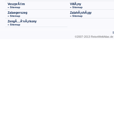
VeszprÃ©m
VillÃ¡ny
» Sitemap
» Sitemap
Zalaegerszeg
ZalahÃ¡shÃ¡gy
» Sitemap
» Sitemap
ZengÃ…Â‘vÃ¡rkony
» Sitemap
S
©2007-2013 ReiseWeltAtla