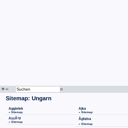
+
–
»
Sitemap
:
Ungarn
Aggtelek
Ajka
» Sitemap
» Sitemap
AszÃ³d
Ãgfalva
» Sitemap
» Sitemap