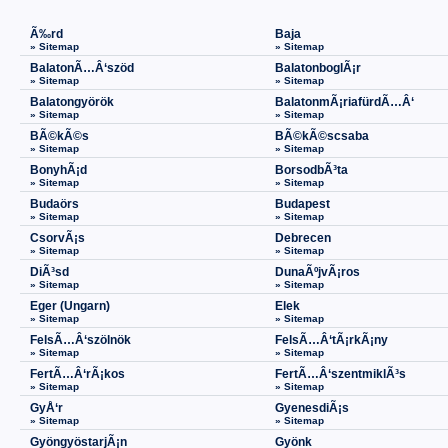
Ã‰rd
Baja
» Sitemap
» Sitemap
BalatonÃ…Â‘szöd
BalatonboglÃ¡r
» Sitemap
» Sitemap
Balatongyörök
BalatonmÃ¡riafürdÃ…Â‘
» Sitemap
» Sitemap
BÃ©kÃ©s
BÃ©kÃ©scsaba
» Sitemap
» Sitemap
BonyhÃ¡d
BorsodbÃ³ta
» Sitemap
» Sitemap
Budaörs
Budapest
» Sitemap
» Sitemap
CsorvÃ¡s
Debrecen
» Sitemap
» Sitemap
DiÃ³sd
DunaÃºjvÃ¡ros
» Sitemap
» Sitemap
Eger (Ungarn)
Elek
» Sitemap
» Sitemap
FelsÃ…Â‘szölnök
FelsÃ…Â‘tÃ¡rkÃ¡ny
» Sitemap
» Sitemap
FertÃ…Â‘rÃ¡kos
FertÃ…Â‘szentmiklÃ³s
» Sitemap
» Sitemap
GyÅ‘r
GyenesdiÃ¡s
» Sitemap
» Sitemap
GyöngyöstarjÃ¡n
Gyönk