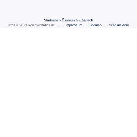
Startseite
>
Österreich
>
Zerlach
©2007-2013 ReiseWeltAtlas.de —
Impressum
–
Sitemap
–
Seite melden!