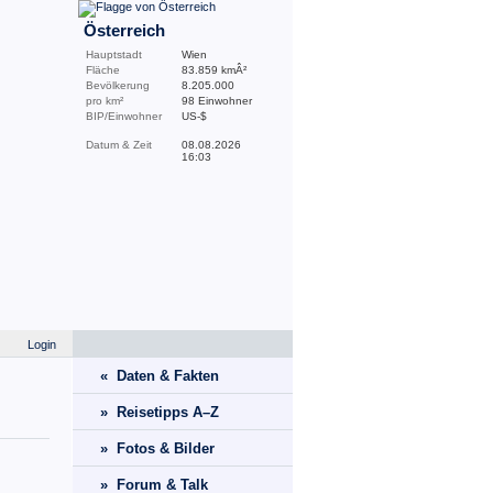
Österreich
Hauptstadt
Wien
Fläche
83.859 kmÂ²
Bevölkerung
8.205.000
pro km²
98 Einwohner
BIP/Einwohner
US-$
Datum & Zeit
08.08.2026
16:03
Login
« Daten & Fakten
» Reisetipps A–Z
» Fotos & Bilder
» Forum & Talk