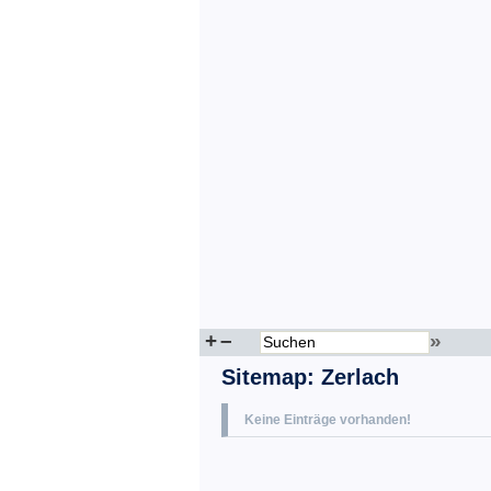
+
–
»
Sitemap
:
Zerlach
Keine Einträge vorhanden!