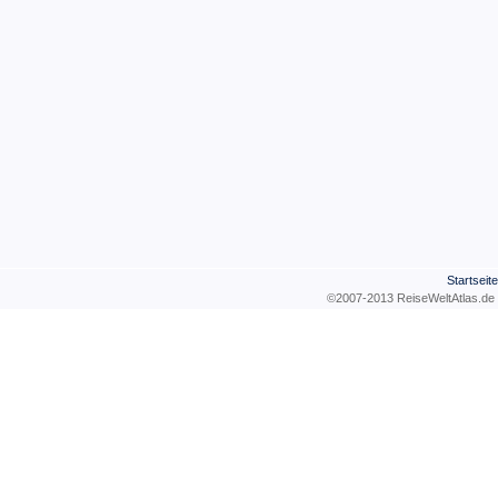
Startseite
©2007-2013 ReiseWeltAtla