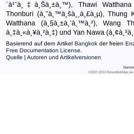
´à¹ˆà¸‡à¸Šà¸±à¸™), Thawi Watthana (
Thonburi (à¸˜à¸™à¸šà¸¸à¸£à¸µ), Thung K
Watthana (à¸§à¸±à¸’à¸™à¸²), Wang T
à¸‡à¸«à¸¥à¸²à¸‡) und Yan Nawa (à¸¢à¸²à
Basierend auf dem Artikel
Bangkok
der freien E
Free Documentation License
.
Quelle
|
Autoren und Artikelversionen
Startsei
©2007-2013 ReiseWeltAtla