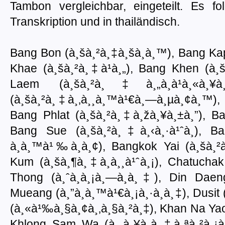
Tambon vergleichbar, eingeteilt. Es f
Transkription und in thailändisch.
Bang Bon (à¸šà¸²à¸‡à¸šà¸­à¸™), Bang Kapi
Khae (à¸šà¸²à¸‡à¹à¸„), Bang Khen (à¸
Laem (à¸šà¸²à¸‡à¸„à¸­à¹à¸«à¸
(à¸šà¸²à¸‡à¸‚à¸¸à¸™à¹€à¸—à¸µà¸¢à¸™),
Bang Phlat (à¸šà¸²à¸‡à¸žà¸¥à¸±à¸”), Ba
Bang Sue (à¸šà¸²à¸‡à¸‹à¸·à¹ˆà¸­), B
à¸à¸™à¹‰à¸­à¸¢), Bangkok Yai (à¸šà¸²à¸
Kum (à¸šà¸¶à¸‡à¸à¸¸à¹ˆà¸¡), Chatuchak 
Thong (à¸ˆà¸­à¸¡à¸—à¸­à¸‡), Din Daen
Mueang (à¸”à¸­à¸™à¹€à¸¡à¸·à¸­à¸‡), Dusit 
(à¸«à¹‰à¸§à¸¢à¸‚à¸§à¸²à¸‡), Khan Na Ya
Khlong Sam Wa (à¸„à¸¥à¸­à¸‡à¸ªà¸²à¸¡à¸