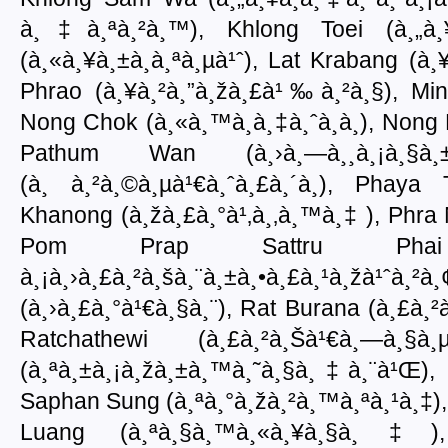
à¸‡à¸ªà¸²à¸™), Khlong Toei (à¸„à¸
(à¸«à¸¥à¸±à¸à¸ªà¸µà¹ˆ), Lat Krabang (à¸¥
Phrao (à¸¥à¸²à¸”à¸žà¸£à¹‰à¸²à¸§), Minb
Nong Chok (à¸«à¸™à¸­à¸‡à¸ˆà¸­à¸), Nong 
Pathum Wan (à¸›à¸—à¸¸à¸¡à¸§à
(à¸ à¸²à¸©à¸µà¹€à¸ˆà¸£à¸´à¸), Phaya 
Khanong (à¸žà¸£à¸°à¹‚à¸‚à¸™à¸‡ ), Phra
Pom Prap Sattru P
à¸¡à¸›à¸£à¸²à¸šà¸¨à¸±à¸•à¸£à¸
(à¸›à¸£à¸°à¹€à¸§à¸¨), Rat Burana (à¸£à¸
Ratchathewi (à¸£à¸²à¸Šà¹€à¸—à¸
(à¸ªà¸±à¸¡à¸žà¸±à¸™à¸˜à¸§à¸‡à¸¨à¹Œ), S
Saphan Sung (à¸ªà¸°à¸žà¸²à¸™à¸ªà¸¹à¸‡),
Luang (à¸ªà¸§à¸™à¸«à¸¥à¸§à¸‡),