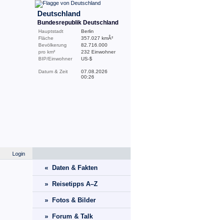
Deutschland
Bundesrepublik Deutschland
Hauptstadt
Berlin
Fläche
357.027 kmÂ²
Bevölkerung
82.716.000
pro km²
232 Einwohner
BIP/Einwohner
US-$
Datum & Zeit
07.08.2026
00:26
Login
« Daten & Fakten
» Reisetipps A–Z
» Fotos & Bilder
» Forum & Talk