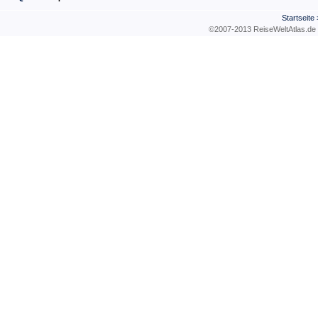
Startseite
©2007-2013 ReiseWeltAtla