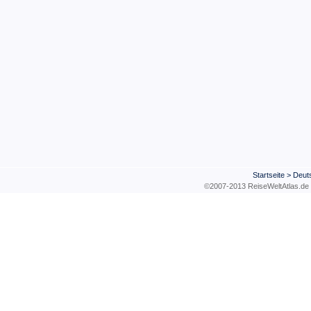
Startseite
>
Deut
©2007-2013 ReiseWeltAtla