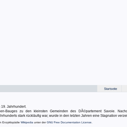
Startseite
 19. Jahrhundert.
y-en-Bauges zu den kleinsten Gemeinden des DÃ©partement Savoie. Nach
hrhunderts stark rückläufig war, wurde in den letzten Jahren eine Stagnation verze
en Enzyklopädie
Wikipedia
unter der
GNU Free Documentation License
.