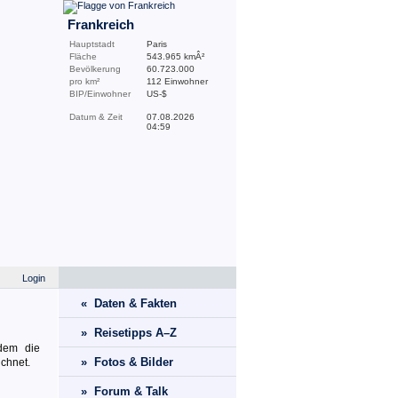
Frankreich
Hauptstadt
Paris
Fläche
543.965 kmÂ²
Bevölkerung
60.723.000
pro km²
112 Einwohner
BIP/Einwohner
US-$
Datum & Zeit
07.08.2026
04:59
Login
« Daten & Fakten
» Reisetipps A–Z
dem die
» Fotos & Bilder
ichnet.
» Forum & Talk