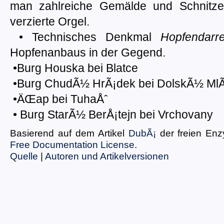
man zahlreiche Gemälde und Schnitze
verzierte Orgel.
• Technisches Denkmal
Hopfendarr
Hopfenanbaus in der Gegend.
•Burg Houska bei Blatce
•Burg ChudÃ½ HrÃ¡dek bei DolskÃ½ Ml
•ÄŒap bei TuhaÅˆ
• Burg StarÃ½ BerÅ¡tejn bei Vrchovany
Basierend auf dem Artikel
DubÃ¡
der freien En
Free Documentation License
.
Quelle
|
Autoren und Artikelversionen