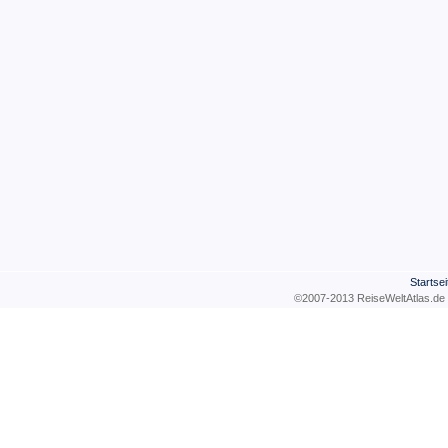
Startsei
©2007-2013 ReiseWeltAtla