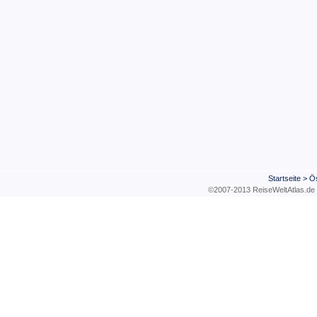
Startseite
>
Ös
©2007-2013 ReiseWeltAtla