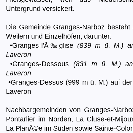
Untergrund versickert.
Die Gemeinde Granges-Narboz besteht a
Weilern und Einzelhöfen, darunter:
•Granges-l'Ã‰glise
(839 m ü. M.) a
Laveron
•
Granges-Dessous
(831 m ü. M.) am
Laveron
•
Granges-Dessus (999 m ü. M.) auf de
Laveron
Nachbargemeinden von Granges-Narboz
Pontarlier im Norden, La Cluse-et-Mijou
La PlanÃ©e im Süden sowie Sainte-Colo