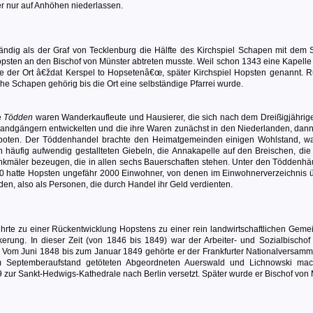
r nur auf Anhöhen niederlassen.
ndig als der Graf von Tecklenburg die Hälfte des Kirchspiel Schapen mit dem 
sten an den Bischof von Münster abtreten musste. Weil schon 1343 eine Kapelle
 der Ort â€ždat Kerspel to Hopsetenâ€œ, später Kirchspiel Hopsten genannt. 
he Schapen gehörig bis die Ort eine selbständige Pfarrei wurde.
e
Tödden
waren Wanderkaufleute und Hausierer, die sich nach dem Dreißigjährige
ollandgängern entwickelten und die ihre Waren zunächst in den Niederlanden, dann
nboten. Der Töddenhandel brachte den Heimatgemeinden einigen Wohlstand, w
 häufig aufwendig gestallteten Giebeln, die Annakapelle auf den Breischen, die
Denkmäler bezeugen, die in allen sechs Bauerschaften stehen. Unter den Töddenhäu
0 hatte Hopsten ungefähr 2000 Einwohner, von denen im Einwohnerverzeichnis 
n, also als Personen, die durch Handel ihr Geld verdienten.
te zu einer Rückentwicklung Hopstens zu einer rein landwirtschaftlichen Gemei
erung. In dieser Zeit (von 1846 bis 1849) war der Arbeiter- und Sozialbischof
 Vom Juni 1848 bis zum Januar 1849 gehörte er der Frankfurter Nationalversamm
 Septemberaufstand getöteten Abgeordneten Auerswald und Lichnowski mac
 zur Sankt-Hedwigs-Kathedrale nach Berlin versetzt. Später wurde er Bischof von 