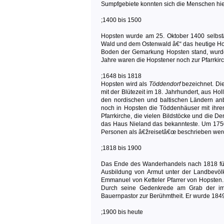
Sumpfgebiete konnten sich die Menschen hie
;1400 bis 1500
Hopsten wurde am 25. Oktober 1400 selbstä
Wald und dem Ostenwald â€“ das heutige Hop
Boden der Gemarkung Hopsten stand, wurde
Jahre waren die Hopstener noch zur Pfarrkirc
;1648 bis 1818
Hopsten wird als
Töddendorf
bezeichnet. Di
mit der Blütezeit im 18. Jahrhundert, aus H
den nordischen und baltischen Ländern a
noch in Hopsten die Töddenhäuser mit ihren
Pfarrkirche, die vielen Bildstöcke und die 
das Haus Nieland das bekannteste. Um 175
Personen als â€žreisetâ€œ beschrieben werde
;1818 bis 1900
Das Ende des Wanderhandels nach 1818 führ
Ausbildung von Armut unter der Landbevölk
Emmanuel von Ketteler Pfarrer von Hopsten.
Durch seine Gedenkrede am Grab der im
Bauernpastor zur Berühmtheit. Er wurde 1849
;1900 bis heute