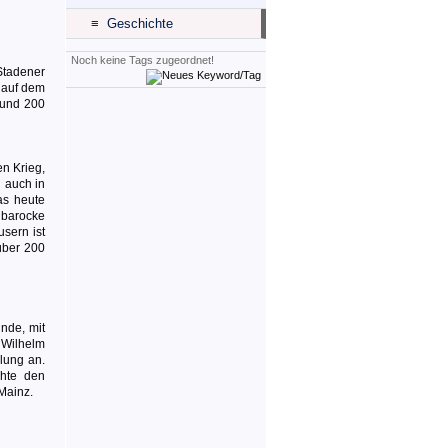
≡ Geschichte
Noch keine Tags zugeordnet!
Stadener
 auf dem
Rund 200
n Krieg,
 auch in
as heute
 barocke
sern ist
über 200
nde, mit
 Wilhelm
lung an.
hte den
Mainz.