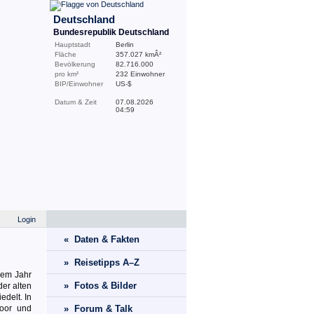
Deutschland
Bundesrepublik Deutschland
Hauptstadt
Berlin
Fläche
357.027 kmÂ²
Bevölkerung
82.716.000
pro km²
232 Einwohner
BIP/Einwohner
US-$
Datum & Zeit
07.08.2026
04:59
Login
« Daten & Fakten
» Reisetipps A–Z
dem Jahr
» Fotos & Bilder
der alten
delt. In
Moor und
» Forum & Talk