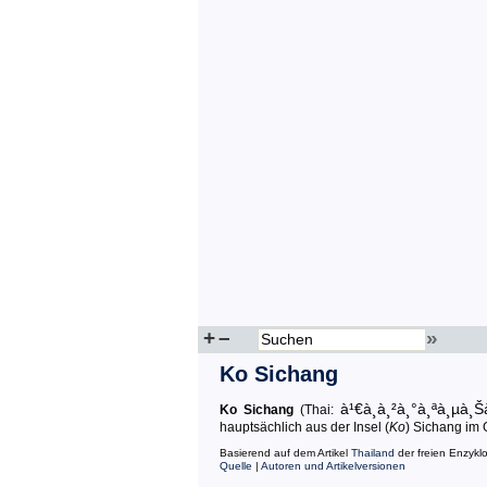
+
–
»
Ko Sichang
à¹€à¸à¸²à¸°à¸ªà¸µà¸
Ko Sichang
(Thai:
hauptsächlich aus der Insel (
Ko
) Sichang im 
Basierend auf dem Artikel
Thailand
der freien Enzykl
Quelle
|
Autoren und Artikelversionen