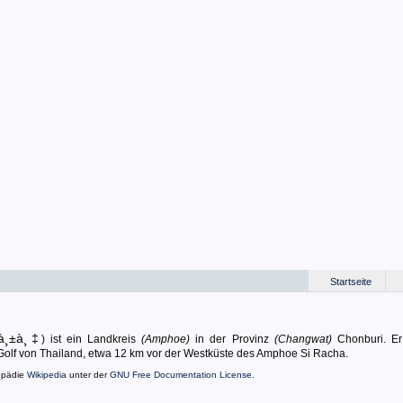
Startseite
Šà¸±à¸‡
) ist ein Landkreis
(Amphoe)
in der Provinz
(Changwat)
Chonburi. Er
Golf von Thailand, etwa 12 km vor der Westküste des Amphoe Si Racha.
opädie
Wikipedia
unter der
GNU Free Documentation License
.