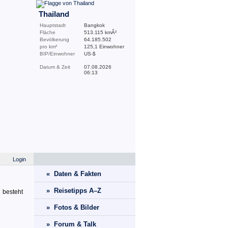
Thailand
Hauptstadt
Bangkok
Fläche
513.115 kmÂ²
Bevölkerung
64.185.502
pro km²
125,1 Einwohner
BIP/Einwohner
US-$
Datum & Zeit
07.08.2026
06:13
Login
« Daten & Fakten
» Reisetipps A–Z
 besteht
» Fotos & Bilder
» Forum & Talk