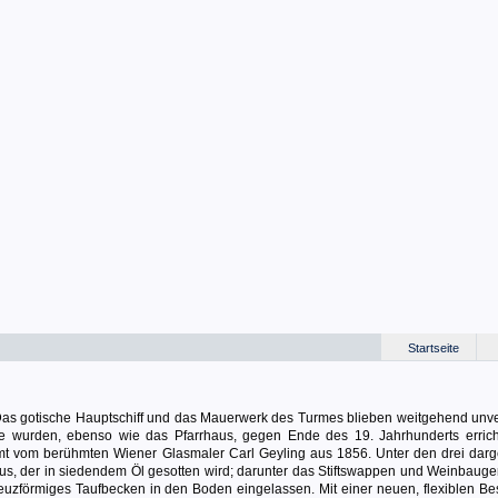
Startseite
 Das gotische Hauptschiff und das Mauerwerk des Turmes blieben weitgehend unve
le wurden, ebenso wie das Pfarrhaus, gegen Ende des 19. Jahrhunderts errich
mt vom berühmten Wiener Glasmaler Carl Geyling aus 1856. Unter den drei darge
itus, der in siedendem Öl gesotten wird; darunter das Stiftswappen und Weinbauge
reuzförmiges Taufbecken in den Boden eingelassen. Mit einer neuen, flexiblen Be