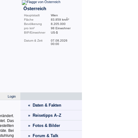
Österreich
Hauptstadt
Wien
Fläche
83.859 kmÂ²
Bevölkerung
8.205.000
pro km²
98 Einwohner
BIP/Einwohner
US-$
Datum & Zeit
07.08.2026
00:00
Login
« Daten & Fakten
» Reisetipps A–Z
rändert.
tet. Das
» Fotos & Bilder
stellten
räte. Bei
stuhlung
» Forum & Talk