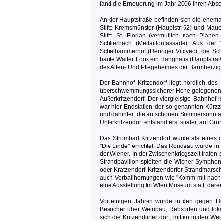
fand die Erneuerung im Jahr 2006 ihren Absc
An der Hauptstraße befinden sich die ehemali
Stifte Kremsmünster (Hauptstr. 52) und Maue
Stifte St. Florian (vermutlich nach Plän
Schlierbach (Medaillonfassade). Aus der
Schelhammerhof (Heuriger Vitovec), die Sche
baute Walter Loos ein Hanghaus (Hauptstra
des Alten- Und Pflegeheimes der Barmherzig
Der Bahnhof Kritzendorf liegt nördlich des
überschwemmungssicherer Hohe gelegenen a
Außerkritzendorf. Der viergleisige Bahnhof
war hier Endstation der so genannten Kürz
und dahinter, die an schönen Sommersonntag
Unterkritzendorf entstand erst später, auf Grun
Das Strombad Kritzendorf wurde als eines d
"Die Linde" errichtet. Das Rondeau wurde in d
der Wiener. In der Zwischenkriegszeit trafen
Strandpavillon spielten die Wiener Symphoni
oder Kratzendorf. Kritzendorfer Strandmarsc
auch Verballhornungen wie "Komm mit nach K
eine Ausstellung im Wien Museum statt, der
Vor einigen Jahren wurde in den gegen Hö
Besucher über Weinbau, Rebsorten und lokal
sich die Kritzendorfer dort, mitten in den W