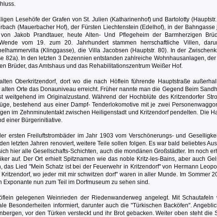
hluss.
gen Lesehöfe der Grafen von St. Julien (Katharinenhof) und Bartolotty (Hauptstr.
rbach (Mauerbacher Hof), der Fürsten Liechtenstein (Edelhof), in der Bahngasse 
en von Jakob Prandtauer, heute Alten- Und Pflegeheim der Barmherzigen Brü
 Wende vom 19. zum 20. Jahrhundert stammen herrschaftliche Villen, daru
lhammervilla (Klinggasse), die Villa Jacobsen (Hauptstr. 80). In der Zwischenkr
ße 82a). In den letzten 3 Dezennien entstanden zahlreiche Wohnhausanlagen, de
en Brüder, das Amtshaus und das Rehabilitationszentrum Weißer Hof.
 alten Oberkritzendorf, dort wo die nach Höflein führende Hauptstraße außerhal
lten Orte das Donauniveau erreicht. Früher nannte man die Gegend Beim Sandh
 ist weitgehend im Originalzustand. Während der Hochblüte des Kritzendorfer St
züge, bestehend aus einer Dampf- Tenderlokomotive mit je zwei Personenwaggo
en im Zehnminutentakt zwischen Heiligenstadt und Kritzendorf pendelten. Die Hal
d einer Bürgerinitiative.
er ersten Freiluftstrombäder im Jahr 1903 vom Verschönerungs- und Geselligkei
en letzten Jahren renoviert, weitere Teile sollen folgen. Es war bald beliebtes Aus
 sich hier alle Gesellschafts-Schichten, auch die mondänen Großstädter. Im noch e
ker auf. Der Ort erhielt Spitznamen wie das noble Kritz-les-Bains, aber auch Gel
h, das Lied "Mein Schatz ist bei der Feuerwehr in Kritzendorf" von Hermann Leopo
ritzendorf, wo jeder mit mir schwitzen dorf" waren in aller Munde. Im Sommer 2
en Exponante nun zum Teil im Dorfmuseum zu sehen sind.
flein gelegenen Weinrieden der Riedenwanderweg angelegt. Mit Schautafeln 
e Besonderheiten informiert, darunter auch die "Türkischen Backöfen". Angebli
einbergen, vor den Türken versteckt und ihr Brot gebacken. Weiter oben steht die 