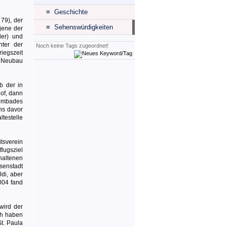
≡ Geschichte
 79), der
≡ Sehenswürdigkeiten
jene der
der) und
nter der
Noch keine Tags zugeordnet!
iegszeit
r Neubau
b der in
of, dann
rombades
ns davor
testelle
tsverein
flugsziel
rhaltenen
senstadt
ldi, aber
004 fand
wird der
ch haben
St. Paula