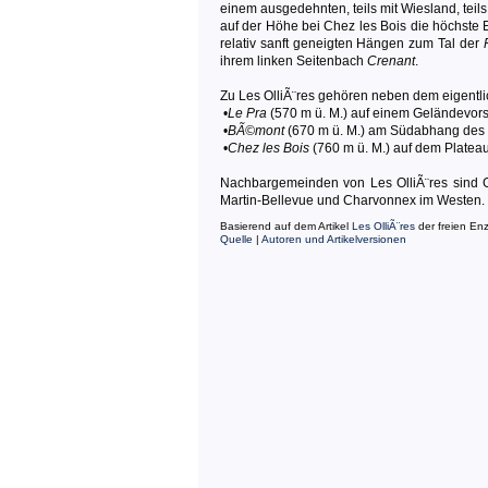
einem ausgedehnten, teils mit Wiesland, tei
auf der Höhe bei Chez les Bois die höchste 
relativ sanft geneigten Hängen zum Tal der
ihrem linken Seitenbach
Crenant
.
Zu Les OlliÃ¨res gehören neben dem eigentli
•
Le Pra
(570 m ü. M.) auf einem Geländevors
•
BÃ©mont
(670 m ü. M.) am Südabhang des P
•
Chez les Bois
(760 m ü. M.) auf dem Plateau
Nachbargemeinden von Les OlliÃ¨res sind G
Martin-Bellevue und Charvonnex im Westen.
Basierend auf dem Artikel
Les OlliÃ¨res
der freien En
Quelle
|
Autoren und Artikelversionen