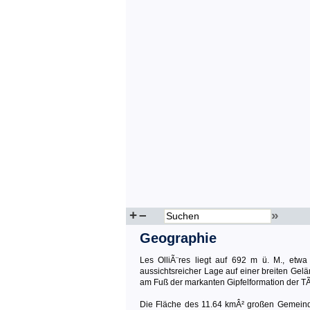
+
–
»
Geographie
Les OlliÃ¨res liegt auf 692 m ü. M., etwa
aussichtsreicher Lage auf einer breiten Gel
am Fuß der markanten Gipfelformation der T
Die Fläche des 11.64 kmÂ² großen Gemeinde