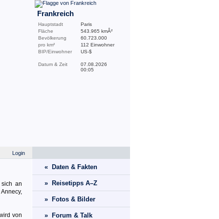
Frankreich
Hauptstadt
Paris
Fläche
543.965 kmÂ²
Bevölkerung
60.723.000
pro km²
112 Einwohner
BIP/Einwohner
US-$
Datum & Zeit
07.08.2026
00:05
Login
« Daten & Fakten
» Reisetipps A–Z
 sich an
 Annecy,
» Fotos & Bilder
wird von
» Forum & Talk