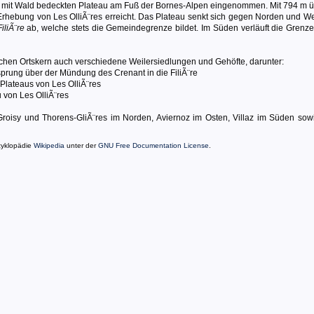
ls mit Wald bedeckten Plateau am Fuß der Bornes-Alpen eingenommen. Mit 794 m ü.
Erhebung von Les OlliÃ¨res erreicht. Das Plateau senkt sich gegen Norden und We
FiliÃ¨re
ab, welche stets die Gemeindegrenze bildet. Im Süden verläuft die Grenze
chen Ortskern auch verschiedene Weilersiedlungen und Gehöfte, darunter:
prung über der Mündung des Crenant in die FiliÃ¨re
lateaus von Les OlliÃ¨res
 von Les OlliÃ¨res
roisy und Thorens-GliÃ¨res im Norden, Aviernoz im Osten, Villaz im Süden sowi
zyklopädie
Wikipedia
unter der
GNU Free Documentation License
.