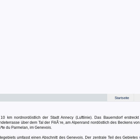
Startseite
 10 km nordnordöstlich der Stadt Annecy (Luftlinie). Das Bauerndorf erstreckt
ändeterrasse über dem Tal der FiliÃ¨re, am Alpenrand nordöstlich des Beckens von
Ãªte du Parmelan, im Genevois.
gebiets umfasst einen Abschnitt des Genevois. Der zentrale Teil des Gebietes 