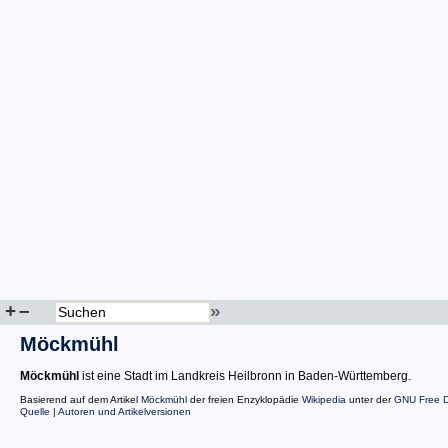
+
–
»
Möckmühl
Möckmühl
ist eine Stadt im Landkreis Heilbronn in Baden-Württemberg.
Basierend auf dem Artikel
Möckmühl
der freien Enzyklopädie
Wikipedia
unter der
GNU Free D
Quelle
|
Autoren und Artikelversionen