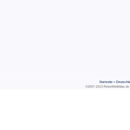
Startseite
>
Deutschl
©2007-2013 ReiseWeltAtla