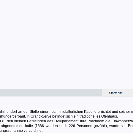
Startseite
hrhundert an der Stelle einer hochmittelalterlichen Kapelle errichtet und seither
hundert erbaut. In Grand-Serve befindet sich ein traditionelles Ofenhaus.
el zu den kleinen Gemeinden des DÃ©partement Jura. Nachdem die Einwohnerzah
nt abgenommen hatte (1886 wurden noch 226 Personen gezählt), wurde seit Be
rungszunahme verzeichnet.