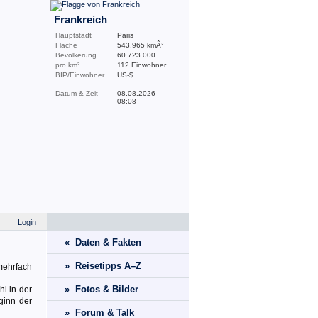
Frankreich
Hauptstadt
Paris
Fläche
543.965 kmÂ²
Bevölkerung
60.723.000
pro km²
112 Einwohner
BIP/Einwohner
US-$
Datum & Zeit
08.08.2026
08:08
Login
« Daten & Fakten
» Reisetipps A–Z
 mehrfach
» Fotos & Bilder
l in der
ginn der
» Forum & Talk