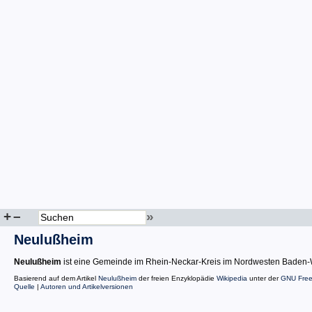
+
–
»
Neulußheim
Neulußheim
ist eine Gemeinde im Rhein-Neckar-Kreis im Nordwesten Baden-
Basierend auf dem Artikel
Neulußheim
der freien Enzyklopädie
Wikipedia
unter der
GNU Free
Quelle
|
Autoren und Artikelversionen