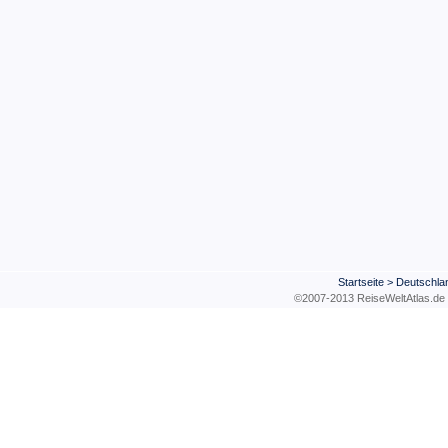
Startseite
>
Deutschla
©2007-2013 ReiseWeltAtla