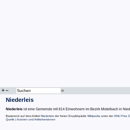
+
–
»
Niederleis
Niederleis
ist eine Gemeinde mit 814 Einwohnern im Bezirk Mistelbach in Nied
Basierend auf dem Artikel
Niederleis
der freien Enzyklopädie
Wikipedia
unter der
GNU Free D
Quelle
|
Autoren und Artikelversionen