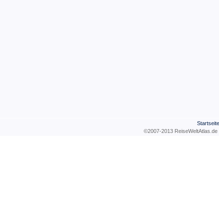
Startseit
©2007-2013 ReiseWeltAtla