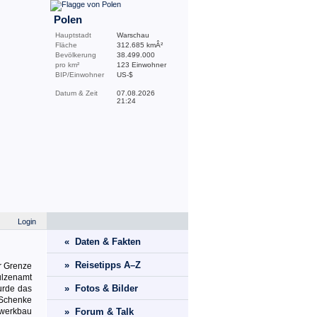
Polen
Hauptstadt
Warschau
Fläche
312.685 kmÂ²
Bevölkerung
38.499.000
pro km²
123 Einwohner
BIP/Einwohner
US-$
Datum & Zeit
07.08.2026
21:24
Login
« Daten & Fakten
» Reisetipps A–Z
r Grenze
ulzenamt
» Fotos & Bilder
urde das
 Schenke
hwerkbau
» Forum & Talk