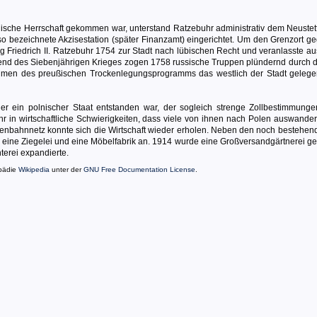
che Herrschaft gekommen war, unterstand Ratzebuhr administrativ dem Neustet
so bezeichnete Akzisestation (später Finanzamt) eingerichtet. Um den Grenzort g
g Friedrich II. Ratzebuhr 1754 zur Stadt nach lübischen Recht und veranlasste au
end des Siebenjährigen Krieges zogen 1758 russische Truppen plündernd durch di
men des preußischen Trockenlegungsprogramms das westlich der Stadt gelege
 ein polnischer Staat entstanden war, der sogleich strenge Zollbestimmungen
 in wirtschaftliche Schwierigkeiten, dass viele von ihnen nach Polen auswandert
senbahnnetz konnte sich die Wirtschaft wieder erholen. Neben den noch bestehen
 eine Ziegelei und eine Möbelfabrik an. 1914 wurde eine Großversandgärtnerei ge
terei expandierte.
opädie
Wikipedia
unter der
GNU Free Documentation License
.