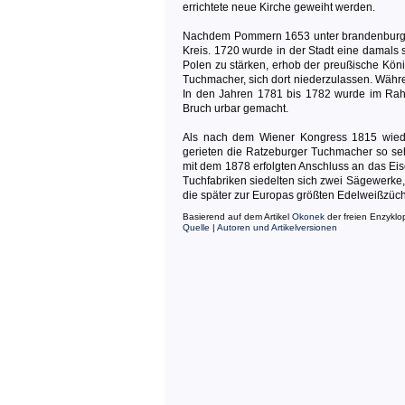
errichtete neue Kirche geweiht werden.
Nachdem Pommern 1653 unter brandenburgis
Kreis. 1720 wurde in der Stadt eine damals 
Polen zu stärken, erhob der preußische Köni
Tuchmacher, sich dort niederzulassen. Währ
In den Jahren 1781 bis 1782 wurde im Rah
Bruch urbar gemacht.
Als nach dem Wiener Kongress 1815 wieder
gerieten die Ratzeburger Tuchmacher so sehr
mit dem 1878 erfolgten Anschluss an das Ei
Tuchfabriken siedelten sich zwei Sägewerke,
die später zur Europas größten Edelweißzüch
Basierend auf dem Artikel
Okonek
der freien Enzykl
Quelle
|
Autoren und Artikelversionen