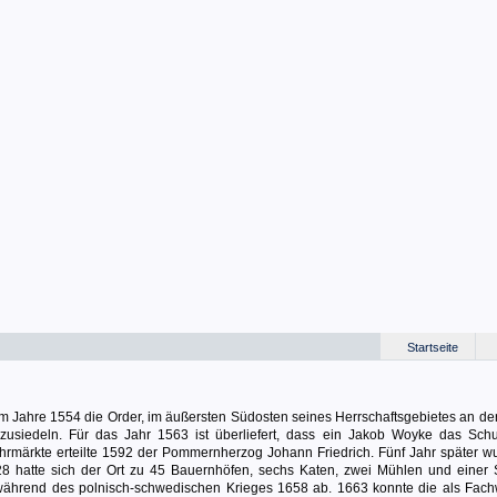
Startseite
im Jahre 1554 die Order, im äußersten Südosten seines Herrschaftsgebietes an de
nzusiedeln. Für das Jahr 1563 ist überliefert, dass ein Jakob Woyke das Sch
Jahrmärkte erteilte 1592 der Pommernherzog Johann Friedrich. Fünf Jahr später w
1628 hatte sich der Ort zu 45 Bauernhöfen, sechs Katen, zwei Mühlen und einer
es während des polnisch-schwedischen Krieges 1658 ab. 1663 konnte die als Fac