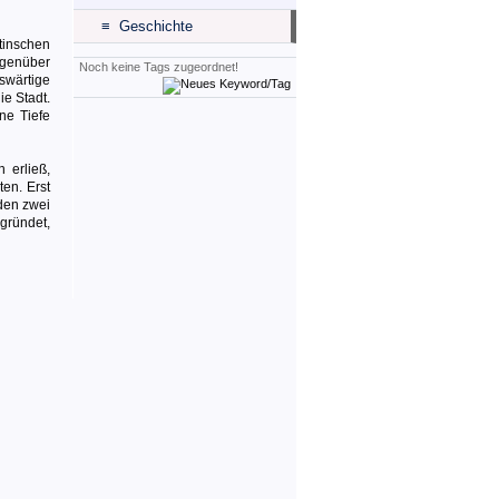
≡ Geschichte
tinschen
egenüber
Noch keine Tags zugeordnet!
swärtige
e Stadt.
ne Tiefe
 erließ,
en. Erst
den zwei
gründet,