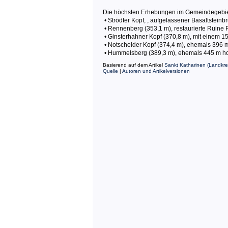
Die höchsten Erhebungen im Gemeindegebiet
• Strödter Kopf, , aufgelassener Basaltsteinb
• Rennenberg (353,1 m), restaurierte Ruin
• Ginsterhahner Kopf (370,8 m), mit einem 
• Notscheider Kopf (374,4 m), ehemals 396 m
• Hummelsberg (389,3 m), ehemals 445 m hoc
Basierend auf dem Artikel
Sankt Katharinen (Landkre
Quelle
|
Autoren und Artikelversionen