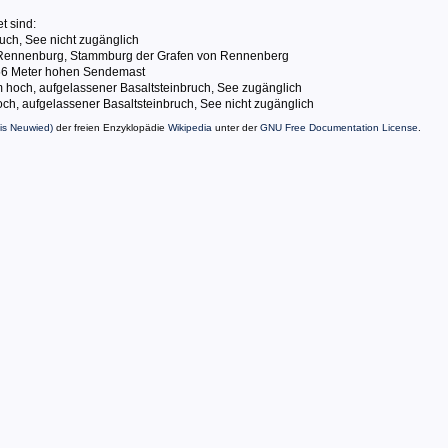
 sind:
ruch, See nicht zugänglich
e Rennenburg, Stammburg der Grafen von Rennenberg
156 Meter hohen Sendemast
 hoch, aufgelassener Basaltsteinbruch, See zugänglich
h, aufgelassener Basaltsteinbruch, See nicht zugänglich
is Neuwied)
der freien Enzyklopädie
Wikipedia
unter der
GNU Free Documentation License
.