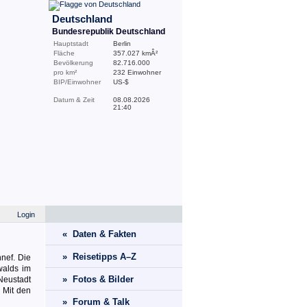
Deutschland
Bundesrepublik Deutschland
Hauptstadt
Berlin
Fläche
357.027 kmÂ²
Bevölkerung
82.716.000
pro km²
232 Einwohner
BIP/Einwohner
US-$
Datum & Zeit
08.08.2026
21:40
Login
« Daten & Fakten
» Reisetipps A–Z
nef. Die
walds im
» Fotos & Bilder
Neustadt
 Mit den
» Forum & Talk