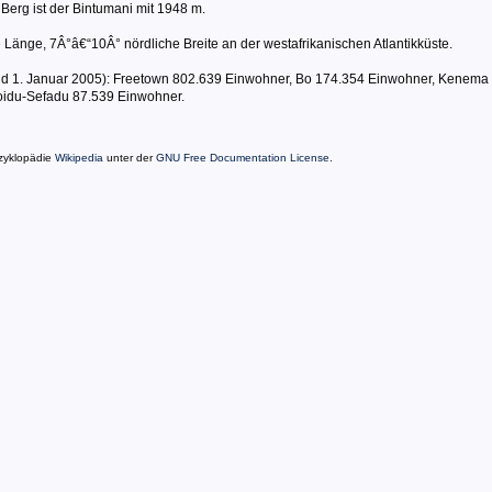
Berg ist der Bintumani mit 1948 m.
änge, 7Â°â€“10Â° nördliche Breite an der westafrikanischen Atlantikküste.
tand 1. Januar 2005): Freetown 802.639 Einwohner, Bo 174.354 Einwohner, Kenema
idu-Sefadu 87.539 Einwohner.
nzyklopädie
Wikipedia
unter der
GNU Free Documentation License
.