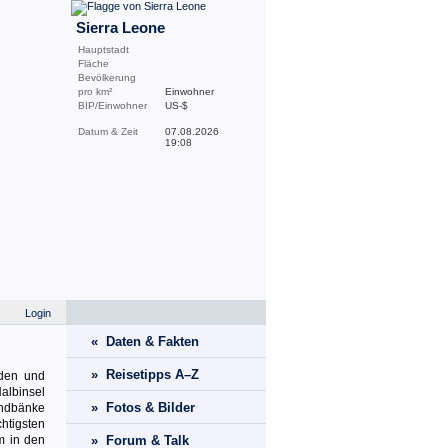
Sierra Leone
Hauptstadt
Fläche
Bevölkerung
pro km²
Einwohner
BIP/Einwohner
US-$
Datum & Zeit
07.08.2026
19:08
Login
« Daten & Fakten
» Reisetipps A–Z
üden und
albinsel
» Fotos & Bilder
andbänke
chtigsten
m in den
» Forum & Talk