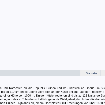
Startseite
en und Nordosten an die Republik Guinea und im Südosten an Liberia. Im S
 bis zu 110 km breite Ebene zieht sich an der Küste entlang, auf der Freetown-H
s zu einer Höhe von 1000 m. Einigen Küstenregionen sind bis zu 112 km lange S
 beginnt das z. T. landwirtschaftlich genutzte Waldgebiet, durch das die drei wi
tlichen Guinea Highlands an, einem Hochplateau mit Erhebungen von über 1830 