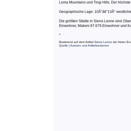
Loma Mountains und Tingi Hills. Der höchste 
Geographische Lage: 10Â°â€“13Â° westliche L
Die größten Städte in Sierra Leone sind (S
Einwohner, Makeni 87.679 Einwohner und Ko
*
Basierend auf dem Artikel
Sierra Leone
der freien E
Quelle
|
Autoren und Artikelversionen