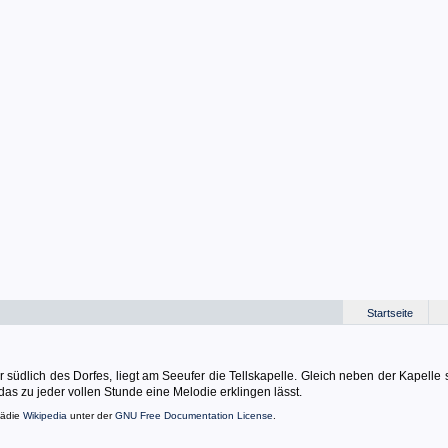
Startseite
 südlich des Dorfes, liegt am Seeufer die Tellskapelle. Gleich neben der Kapelle s
as zu jeder vollen Stunde eine Melodie erklingen lässt.
pädie
Wikipedia
unter der
GNU Free Documentation License
.