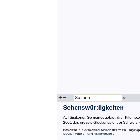
+
–
»
Sehenswürdigkeiten
Auf Sisikoner Gemeindegebiet, drei Kilometer
2001 das grösste Glockenspiel der Schweiz, d
Basierend auf dem Artikel
Sisikon
der freien Enzyklo
Quelle
|
Autoren und Artikelversionen