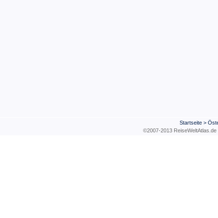
Startseite
>
Öste
©2007-2013 ReiseWeltAtla