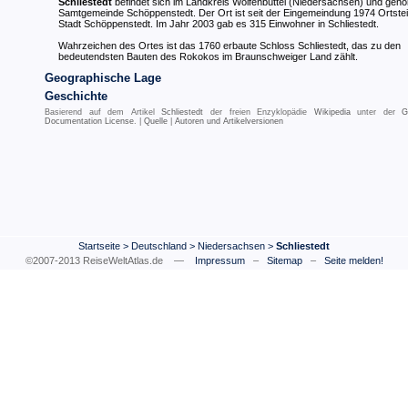
Schliestedt
befindet sich im Landkreis Wolfenbüttel (Niedersachsen) und gehör
Samtgemeinde Schöppenstedt. Der Ort ist seit der Eingemeindung 1974 Ortstei
Stadt Schöppenstedt. Im Jahr 2003 gab es 315 Einwohner in Schliestedt.
Wahrzeichen des Ortes ist das 1760 erbaute Schloss Schliestedt, das zu den
bedeutendsten Bauten des Rokokos im Braunschweiger Land zählt.
Geographische Lage
Geschichte
Basierend auf dem Artikel
Schliestedt
der freien Enzyklopädie
Wikipedia
unter der
G
Documentation License
. |
Quelle
|
Autoren und Artikelversionen
Startseite
>
Deutschland
>
Niedersachsen
>
Schliestedt
©2007-2013 ReiseWeltAtlas.de —
Impressum
–
Sitemap
–
Seite melden!