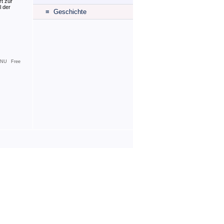
t zur
l der
≡ Geschichte
NU Free