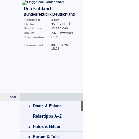
Deutschland
Bundesrepublik Deutschland
Hauptstadt
Berlin
Fläche
357.027 kmÂ²
Bevölkerung
82.716.000
pro km²
232 Einwohner
BIP/Einwohner
US-$
Datum & Zeit
08.08.2026
18:58
Login
« Daten & Fakten
» Reisetipps A–Z
» Fotos & Bilder
» Forum & Talk